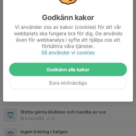
6 feb, 19:00
0
Försäljning Galltvål Tvättmedel
Godkänn kakor
2 feb, 11:46
0
Vi använder oss av kakor (cookies) för att vår
webbplats ska fungera bra för dig. De används
Info nästa helg
även för webbanalys i syfte att hjälpa oss att
17 jan, 18:45
1
förbättra våra tjänster.
Så använder vi cookies
Välkomna till start av skridskoskolan vt26
9 jan, 13:02
1
Godkänn alla kakor
Leverans av Delikatesskungen
30 nov 2025
1
Bara nödvändiga
Ingen skridskoskola
10 nov 2025
0
Stötta gärna klubben och handla av oss
5 nov 2025
0
Ingen träning i helgen