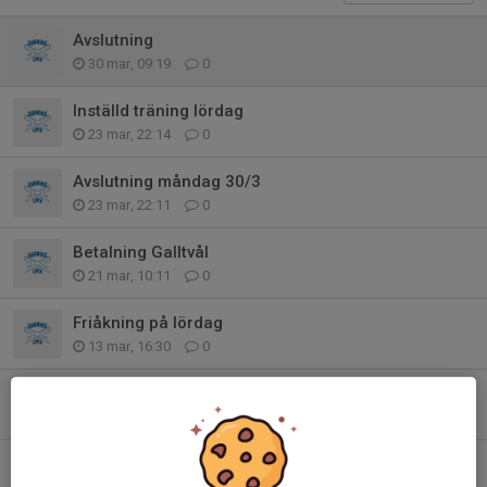
Avslutning
30 mar, 09:19
0
Inställd träning lördag
23 mar, 22:14
0
Avslutning måndag 30/3
23 mar, 22:11
0
Betalning Galltvål
21 mar, 10:11
0
Friåkning på lördag
13 mar, 16:30
0
Ingen skridskoskola på lördag
19 feb, 06:48
0
Träning lördag som vanligt!