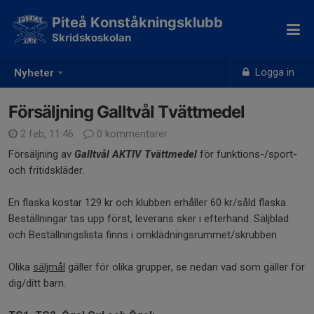
Piteå Konståkningsklubb
Skridskoskolan
Logga in
Nyheter
Försäljning Galltvål Tvättmedel
2 feb, 11:46
0 kommentarer
Försäljning av
Galltvål AKTIV Tvättmedel
för funktions-/sport-
och fritidskläder.
En flaska kostar 129 kr och klubben erhåller 60 kr/såld flaska.
Beställningar tas upp först, leverans sker i efterhand. Säljblad
och Beställningslista finns i omklädningsrummet/skrubben.
Olika
säljmål
gäller för olika grupper, se nedan vad som gäller för
dig/ditt barn.