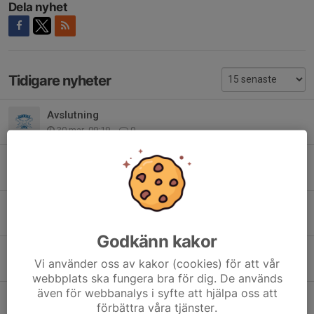
Dela nyhet
Tidigare nyheter
Avslutning
30 mar, 09:19
0
Inställd träning lördag
23 mar, 22:14
0
Avslutning måndag 30/3
23 mar, 22:11
0
Godkänn kakor
Betalning Galltvål
Vi använder oss av kakor (cookies) för att vår
21 mar, 10:11
0
webbplats ska fungera bra för dig. De används
även för webbanalys i syfte att hjälpa oss att
Friåkning på lördag
förbättra våra tjänster.
13 mar, 16:30
0