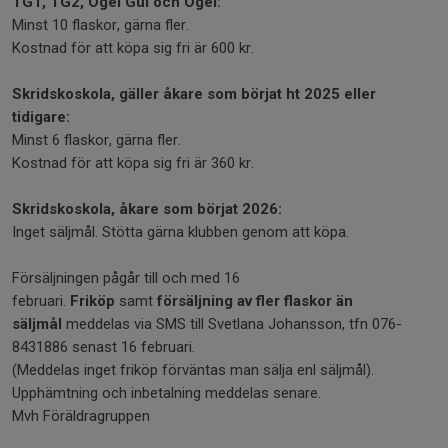
TG1, TG2, Ögel Gul och Ögel:
Minst 10 flaskor, gärna fler.
Kostnad för att köpa sig fri är 600 kr.
Skridskoskola, gäller åkare som börjat ht 2025 eller
tidigare:
Minst 6 flaskor, gärna fler.
Kostnad för att köpa sig fri är 360 kr.
Skridskoskola, åkare som börjat 2026:
Inget säljmål. Stötta gärna klubben genom att köpa.
Försäljningen pågår till och med 16
februari.
Friköp
samt
försäljning av fler flaskor än
säljmål
meddelas via SMS till Svetlana Johansson, tfn 076-
8431886 senast 16 februari.
(Meddelas inget friköp förväntas man sälja enl säljmål).
Upphämtning och inbetalning meddelas senare.
Mvh Föräldragruppen