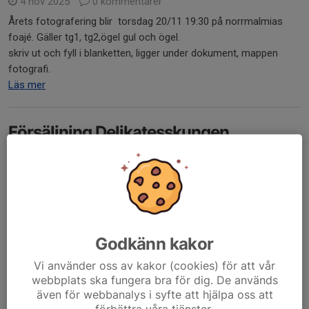
4 nov 2025
0 kommentarer
Årets fotografering blir torsdag 20/11 19:30 på norrmalmias
foajé. Gäller tg1, tg2,ögel gul och ögel.
skriv ut och fyll i blanketten, ligger under dokument, mappen
fotografi.
Läs mer
Försäljning Delikatesskungen
10 okt 2025
0 kommentarer
Hej åkare och föräldrar,
Här kommer information om säsongens första säljinsats,
Delikatesskungen. Perfekt inför kommande decembermys och
Godkänn kakor
jul.
Vi använder oss av kakor (cookies) för att vår
webbplats ska fungera bra för dig. De används
Försäljningen kommer att pågå till och med den 16 november.
även för webbanalys i syfte att hjälpa oss att
Leverans första...
förbättra våra tjänster.