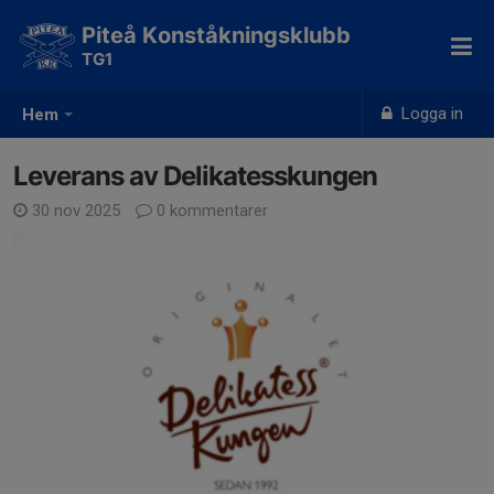
Piteå Konståkningsklubb
TG1
Logga in
Hem
Leverans av Delikatesskungen
30 nov 2025
0 kommentarer