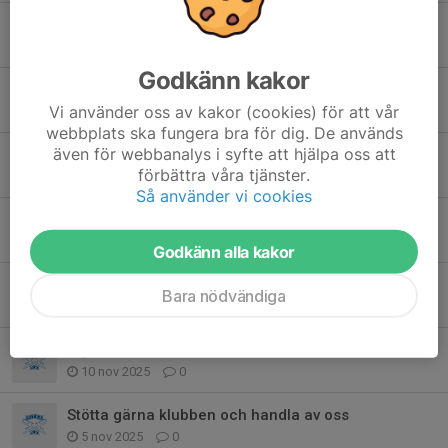
Träning lördag som vanligt!
6 feb, 19:00
0
Godkänn kakor
Försäljning Galltvål Tvättmedel
Vi använder oss av kakor (cookies) för att vår
2 feb, 11:46
0
webbplats ska fungera bra för dig. De används
även för webbanalys i syfte att hjälpa oss att
Info nästa helg
förbättra våra tjänster.
17 jan, 18:45
1
Så använder vi cookies
Välkomna till start av skridskoskolan vt26
9 jan, 13:02
1
Godkänn alla kakor
Leverans av Delikatesskungen
Bara nödvändiga
30 nov 2025
1
Ingen skridskoskola
10 nov 2025
0
Stötta gärna klubben och handla av oss
5 nov 2025
0