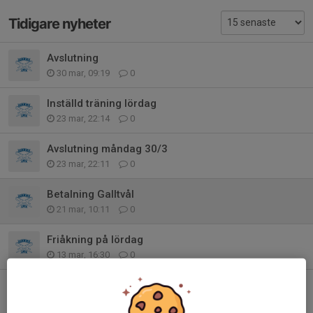
Tidigare nyheter
Avslutning
30 mar, 09:19
0
Inställd träning lördag
23 mar, 22:14
0
Avslutning måndag 30/3
23 mar, 22:11
0
Betalning Galltvål
21 mar, 10:11
0
Friåkning på lördag
13 mar, 16:30
0
Ingen skridskoskola på lördag
19 feb, 06:48
0