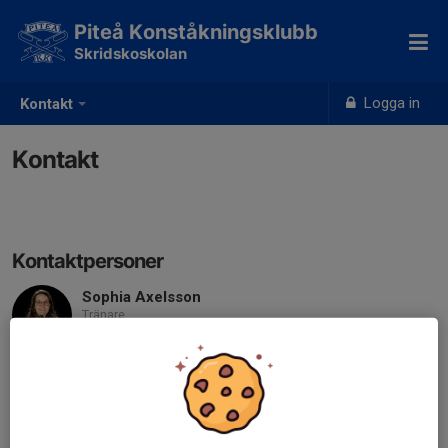
Piteå Konståkningsklubb
Skridskoskolan
Logga in
Kontakt
Kontakt
Kontaktpersoner
Sophia Axelsson
Tränare
070-233 27 12
sophia.axelsson@piteakk.se