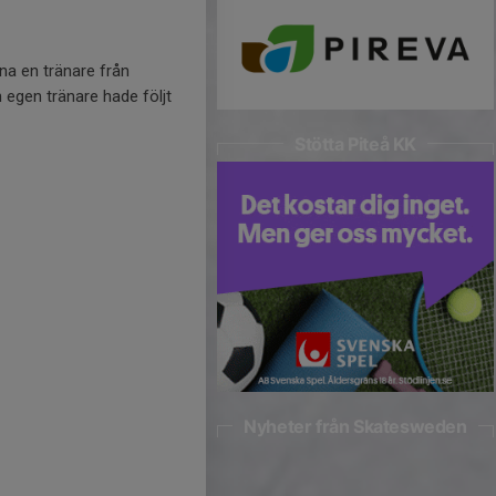
na en tränare från
 egen tränare hade följt
Stötta Piteå KK
Nyheter från Skatesweden