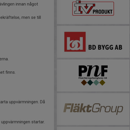
ävlingen innan något
ekräftelse, men se till
erna.
et finns.
 starta uppvärmningen. Då
t uppvärmningen startar.