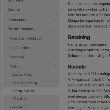
Bildgalleri
När är sista anmälningsdat
En kallelse skickas ut från 
Kontakt
Därefter inväntar vi bes
Föreningen
Många tävlingar kan bli ful
åkare som har företräde, va
Bra information
Betalning
Konståkningsförälder
Hanteras av föreningen.
Uppförandekod
Föreningen står för 3 tävl
Deltar man i fler tävlingar
Skridskor
Boende
Tävling
Är det aktuellt? Hur många
Åka på tävling
Vi vill gärna att alla fr
Ta med till tävling
I inbjudan står det ofta fö
Vi har även avtal med Scan
Tävlingsförälder
med dessa, dock inte alltid
På tävling
Hotellen har även oftast 
Försäkring
inte lägga ut/ta ut pengar.