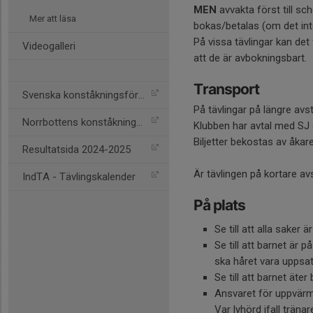
MEN
avvakta först till s
Mer att läsa
bokas/betalas (om det int
På vissa tävlingar kan det 
Videogalleri
att de är avbokningsbart.
Transport
Svenska konståkningsförb.
På tävlingar på längre avs
Norrbottens konståkningsf
Klubben har avtal med SJ o
Biljetter bekostas av åkar
Resultatsida 2024-2025
Är tävlingen på kortare a
IndTA - Tävlingskalender
På plats
Se till att alla saker
Se till att barnet är 
ska håret vara uppsat
Se till att barnet äter
Ansvaret för uppvärmn
Var lyhörd ifall träna