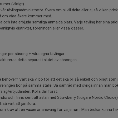
umet (viktigt)
vår tävlingsadministratör. Svara om ni vill delta eller ej så vi kan prick
ked om våra åkare kommer med.
la och inte erbjuda samtliga anmälda plats. Varje tävling har sina prior
nligtvis distriktet, föreningen eller vissa klasser.
ingar per säsong + våra egna tävlingar.
 faktureras detta separat i slutet av säsongen.
 behöver? Vart ska vi bo för att det ska bli så enkelt och billigt som
ån föreningen bor på samma ställe. Så samråd med övriga innan man bo
rslag/erbjudanden. Kolla där först.
dic och finns centralt avtal med Strawberry (tidigare Nordic Choice). I
, så värt att jämföra.
som krav att en vuxen är ansvarig för varje rum. Man brukar kunna f