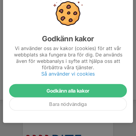
För du som är intressera av att läsa lite mer om konståkning har
Svenska konståkningsförbundet samlad många boktips och
artiklar om konståkning.
Godkänn kakor
Artiklar och rapporter
Boktips
Vi använder oss av kakor (cookies) för att vår
Övrigt:
Dokumentärserien, Radioprogrammet , Podcasten,
webbplats ska fungera bra för dig. De används
Populärvetenskapliga tidningen
även för webbanalys i syfte att hjälpa oss att
Träningstips och utbildningsmaterial
förbättra våra tjänster.
Så använder vi cookies
Godkänn alla kakor
Bara nödvändiga