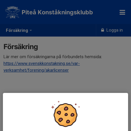
Piteå Konståkningsklubb
Logga in
Försäkring
Försäkring
Lär mer om försäkringarna på förbundets hemsida:
https://www.svenskkonstakning.se/var-
verksamhet/forening/akarlicenser