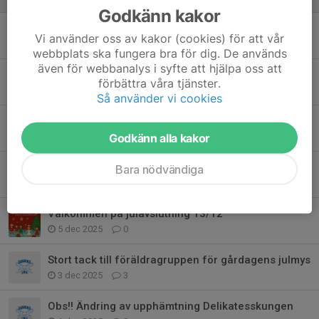
Godkänn kakor
Insamling julpant!
Vi använder oss av kakor (cookies) för att vår
2 jan, 11:25
0
webbplats ska fungera bra för dig. De används
även för webbanalys i syfte att hjälpa oss att
Spara julpanten!
förbättra våra tjänster.
20 dec 2025
2
Så använder vi cookies
Ändrad tid, vi börjar kl 10
10 dec 2025
1
Godkänn alla kakor
Påminnelse om betalning
Bara nödvändiga
8 dec 2025
0
Välkommen på julavslutning 13/12
5 dec 2025
0
Stort tack till föräldragruppen för gårdagens julmys
3 dec 2025
3
Obs!! Ändring av upphämtning Delikatesskungen