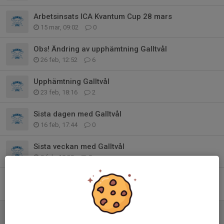
Arbetsinsats ICA Kvantum Cup 28 mars
15 mar, 09:02
0
Obs! Ändring av upphämtning Galltvål
26 feb, 12:52
6
Upphämtning Galltvål
23 feb, 18:16
2
Sista dagen med Galltvål
16 feb, 17:44
0
Sista veckan med Galltvål
9 feb, 18:29
0
Försäljning Galltvål Tvättmedel
23 jan, 16:15
4
Kom ihåg panten!
9 jan, 17:59
0