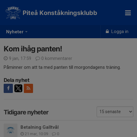
Piteå Konståkningsklubb
Logga in
Nyheter
Kom ihåg panten!
9 jan, 17:59
0 kommentarer
Påminner om att ta med panten till morgondagens träning.
Dela nyhet
Tidigare nyheter
Betalning Galltvål
21 mar, 10:09
0