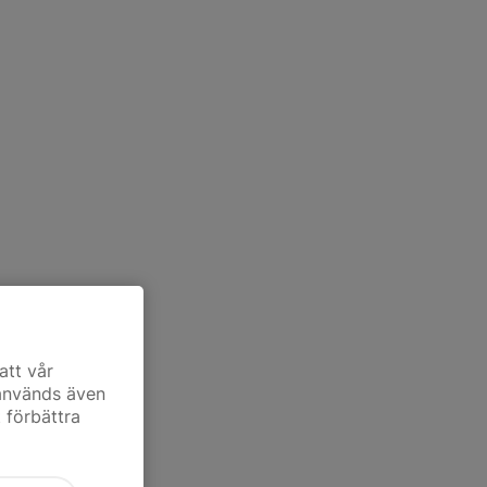
att vår
 används även
t förbättra