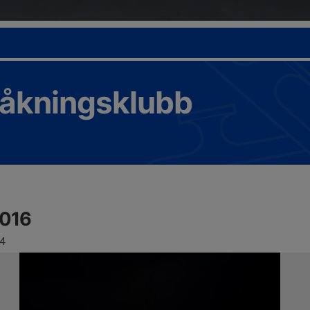
tåkningsklubb
2016
4