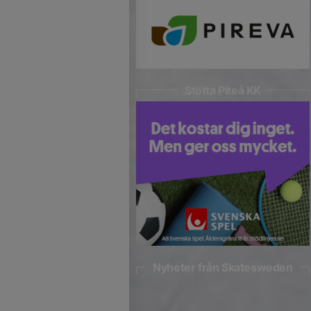
Stötta Piteå KK
Nyheter från Skatesweden