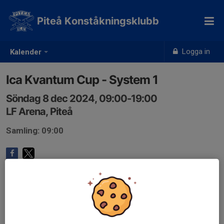
Piteå Konståkningsklubb
Logga in
Kalender
Ica Kvantum Cup - System 1
Söndag 8 dec 2024, 09:00-19:00
LF Arena, Piteå
Samling: 09:00