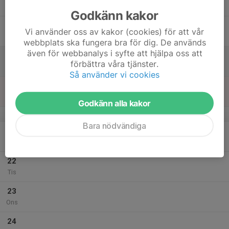
Tor
Godkänn kakor
18
Vi använder oss av kakor (cookies) för att vår
Fre
webbplats ska fungera bra för dig. De används
även för webbanalys i syfte att hjälpa oss att
19
09:55
Träning
förbättra våra tjänster.
10:45
Lör
Lf
Så använder vi cookies
20
Sön
Godkänn alla kakor
v.43
Bara nödvändiga
21
Mån
22
Tis
23
Ons
24