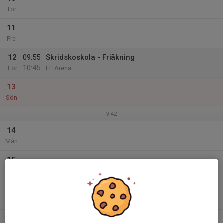
Tor
11
Fre
12
09:55
Skridskoskola - Friåkning
10:45
Lör
LF Arena
13
Sön
v.42
14
Mån
15
Tis
16
Ons
17