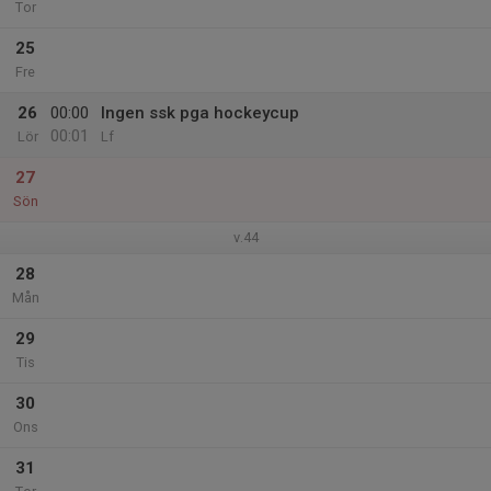
Tor
25
Fre
26
00:00
Ingen ssk pga hockeycup
00:01
Lör
Lf
27
Sön
v.44
28
Mån
29
Tis
30
Ons
31