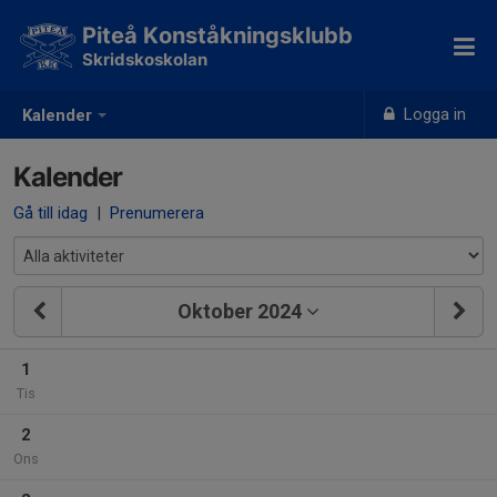
Piteå Konståkningsklubb
Skridskoskolan
Logga in
Kalender
Kalender
Gå till idag
|
Prenumerera
Oktober 2024
1
Tis
2
Ons