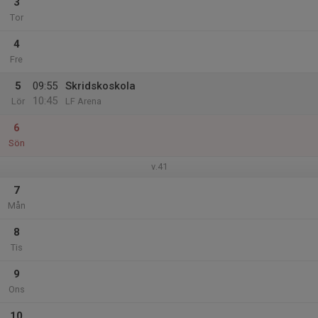
3
Tor
4
Fre
5
09:55
Skridskoskola
10:45
Lör
LF Arena
6
Sön
v.41
7
Mån
8
Tis
9
Ons
10