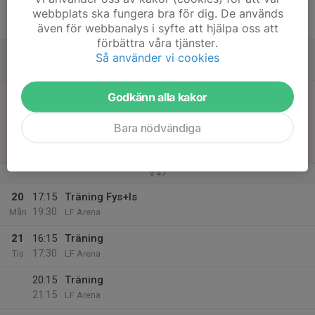
17
webbplats ska fungera bra för dig. De används
Fre
även för webbanalys i syfte att hjälpa oss att
förbättra våra tjänster.
18
19:00
Egen programträning (TG, Flip)
Så använder vi cookies
20:00
Lör
LF Arena
19
09:00
Träning
Godkänn alla kakor
10:00
Sön
LF Arena
Bara nödvändiga
19:00
Träning
20:00
LF Arena
v.47
20
17:15
Träning Fys+Is
19:30
Mån
LF Arena
21
16:15
Träning
17:30
Tis
LF Arena
20:15
Träning
21:15
LF Arena