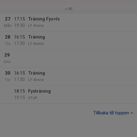
v.48
27
17:15
Träning Fys+Is
19:30
Mån
LF Arena
28
16:15
Träning
17:30
Tis
LF Arena
29
Ons
30
16:15
Träning
17:30
Tor
LF Arena
18:15
Fysträning
19:15
STaR
Tillbaka till toppen