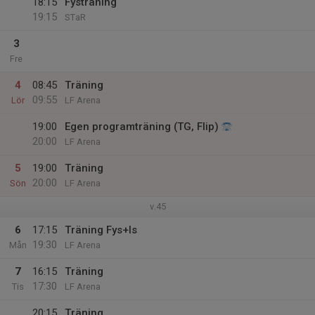
18:15
Fysträning
19:15
STaR
3
Fre
4
08:45
Träning
09:55
Lör
LF Arena
19:00
Egen programträning (TG, Flip)
20:00
LF Arena
5
19:00
Träning
20:00
Sön
LF Arena
v.45
6
17:15
Träning Fys+Is
19:30
Mån
LF Arena
7
16:15
Träning
17:30
Tis
LF Arena
20:15
Träning