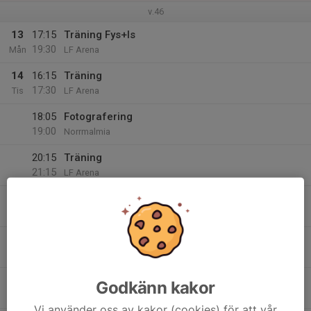
v.46
13
17:15
Träning Fys+Is
19:30
Mån
LF Arena
14
16:15
Träning
17:30
Tis
LF Arena
18:05
Fotografering
19:00
Norrmalmia
20:15
Träning
21:15
LF Arena
15
Ons
16
16:15
Träning
17:30
Tor
LF Arena
18:15
Fysträning
Godkänn kakor
19:15
STaR
Vi använder oss av kakor (cookies) för att vår