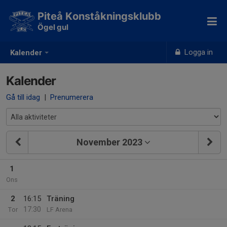
Piteå Konståkningsklubb
Ögel gul
Logga in
Kalender
Kalender
Gå till idag
|
Prenumerera
November 2023
1
Ons
2
16:15
Träning
17:30
Tor
LF Arena