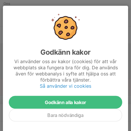
Ons
17
16:15
Träning
17:30
Tor
LF Arena
18
Fre
19
09:45
Träning
Godkänn kakor
10:45
Lör
LF Arena
Vi använder oss av kakor (cookies) för att vår
19:00
Egen programträning (TG, Flip)
webbplats ska fungera bra för dig. De används
20:00
LF Arena
även för webbanalys i syfte att hjälpa oss att
förbättra våra tjänster.
20
19:00
Träning
Så använder vi cookies
20:00
Sön
LF Arena
v.34
Godkänn alla kakor
21
17:00
Träning Fys+Is
Bara nödvändiga
19:30
Mån
LF Arena
22
16:15
Träning