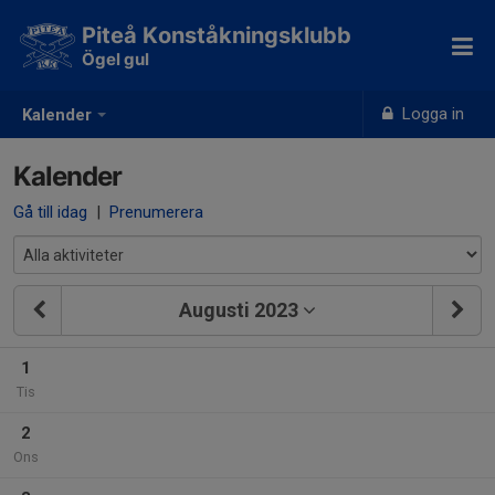
Piteå Konståkningsklubb
Ögel gul
Logga in
Kalender
Kalender
Gå till idag
|
Prenumerera
Augusti 2023
1
Tis
2
Ons