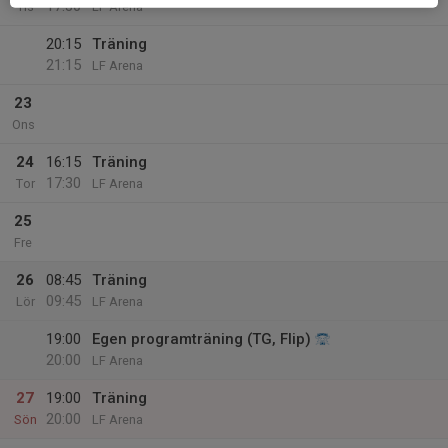
17:30
Tis
LF Arena
20:15
Träning
21:15
LF Arena
23
Ons
24
16:15
Träning
17:30
Tor
LF Arena
25
Fre
26
08:45
Träning
09:45
Lör
LF Arena
19:00
Egen programträning (TG, Flip)
20:00
LF Arena
27
19:00
Träning
20:00
Sön
LF Arena