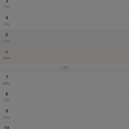
3
Tor
4
Fre
5
Lör
6
Sön
v.32
7
Mån
8
Tis
9
Ons
10