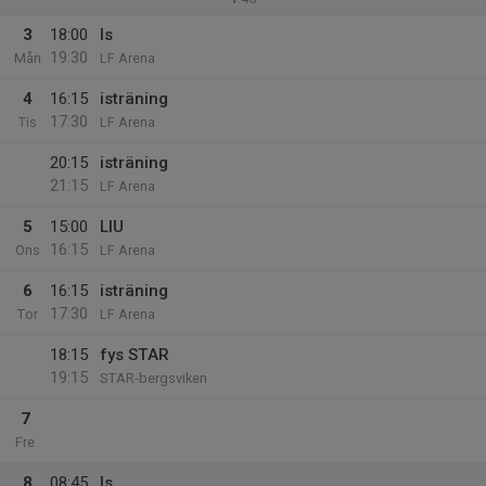
3
18:00
Is
19:30
Mån
LF Arena
4
16:15
isträning
17:30
Tis
LF Arena
20:15
isträning
21:15
LF Arena
5
15:00
LIU
16:15
Ons
LF Arena
6
16:15
isträning
17:30
Tor
LF Arena
18:15
fys STAR
19:15
STAR-bergsviken
7
Fre
8
08:45
Is