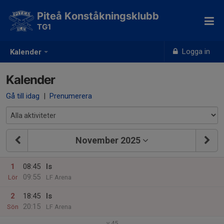
Piteå Konståkningsklubb
TG1
Logga in
Kalender
Kalender
Gå till idag
|
Prenumerera
November 2025
1
08:45
Is
09:55
Lör
LF Arena
2
18:45
Is
20:15
Sön
LF Arena
v.45