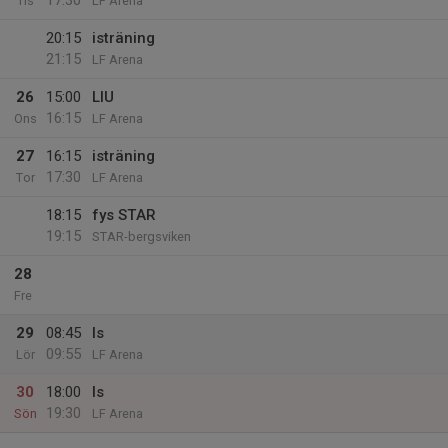
17:30
Tis
LF Arena
20:15
isträning
21:15
LF Arena
26
15:00
LIU
16:15
Ons
LF Arena
27
16:15
isträning
17:30
Tor
LF Arena
18:15
fys STAR
19:15
STAR-bergsviken
28
Fre
29
08:45
Is
09:55
Lör
LF Arena
30
18:00
Is
19:30
Sön
LF Arena