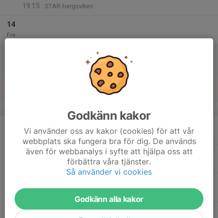
19:15
STAR-bergsviken
14
Fre
15
08:45
Is
09:55
Lör
LF Arena
16
18:00
Is
19:30
Sön
LF Arena
v.47
Godkänn kakor
17
18:00
Is
Vi använder oss av kakor (cookies) för att vår
19:30
Mån
LF Arena
webbplats ska fungera bra för dig. De används
även för webbanalys i syfte att hjälpa oss att
18
16:15
isträning
förbättra våra tjänster.
17:30
Tis
LF Arena
Så använder vi cookies
20:15
isträning
21:15
LF Arena
Godkänn alla kakor
19
15:00
LIU