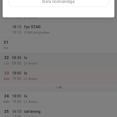
Bara nödvändiga
16:15
Ons
LF Arena
20
16:15
isträning
17:30
Tor
LF Arena
18:15
fys STAR
19:15
STAR-bergsviken
21
Fre
22
08:45
Is
09:55
Lör
LF Arena
23
18:00
Is
19:30
Sön
LF Arena
v.48
24
18:00
Is
19:30
Mån
LF Arena
25
16:15
isträning