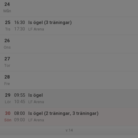
24
Mån
25
16:30
Is ögel (3 träningar)
17:30
Tis
LF Arena
26
Ons
27
Tor
28
Fre
29
09:55
Is ögel
10:45
Lör
LF Arena
30
08:00
Is ögel (2 träningar, 3 träningar)
09:00
Sön
LF Arena
v.14