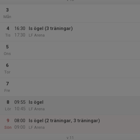
3
Mån
4
16:30
Is ögel (3 träningar)
17:30
Tis
LF Arena
5
Ons
6
Tor
7
Fre
8
09:55
Is ögel
10:45
Lör
LF Arena
9
08:00
Is ögel (2 träningar, 3 träningar)
09:00
Sön
LF Arena
v.11