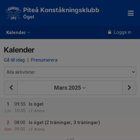
Piteå Konståkningsklubb
Ögel
Logga in
Kalender
Kalender
Gå till idag
|
Prenumerera
Mars 2025
1
09:55
Is ögel
10:45
Lör
LF Arena
2
08:00
Is ögel (2 träningar, 3 träningar)
09:00
Sön
LF Arena
v.10