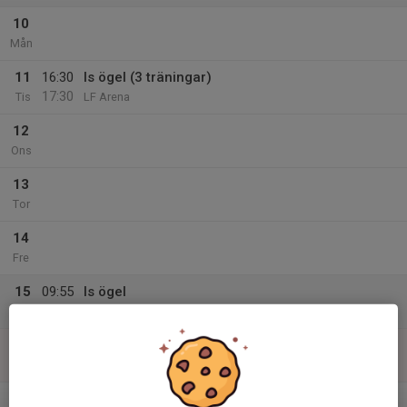
10
Mån
11
16:30
Is ögel (3 träningar)
17:30
Tis
LF Arena
12
Ons
13
Tor
14
Fre
15
09:55
Is ögel
10:45
Lör
LF Arena
16
08:00
Is ögel (2 träningar, 3 träningar)
09:00
Sön
LF Arena
v.12