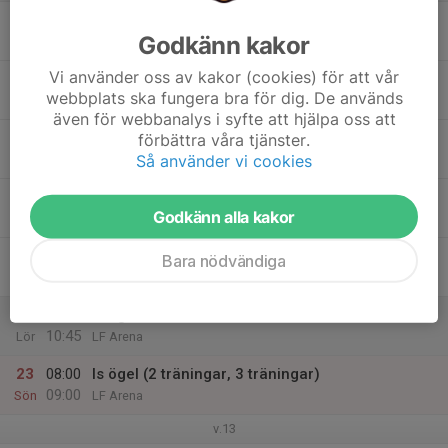
17
Godkänn kakor
Mån
Vi använder oss av kakor (cookies) för att vår
18
16:30
Is ögel (3 träningar)
webbplats ska fungera bra för dig. De används
17:30
Tis
LF Arena
även för webbanalys i syfte att hjälpa oss att
19
förbättra våra tjänster.
Så använder vi cookies
Ons
20
Godkänn alla kakor
Tor
21
Bara nödvändiga
Fre
22
09:55
Is ögel
10:45
Lör
LF Arena
23
08:00
Is ögel (2 träningar, 3 träningar)
09:00
Sön
LF Arena
v.13