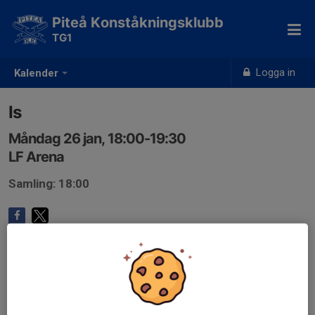
Piteå Konståkningsklubb
TG1
Logga in
Kalender
Is
Måndag 26 jan, 18:00-19:30
LF Arena
Samling: 18:00