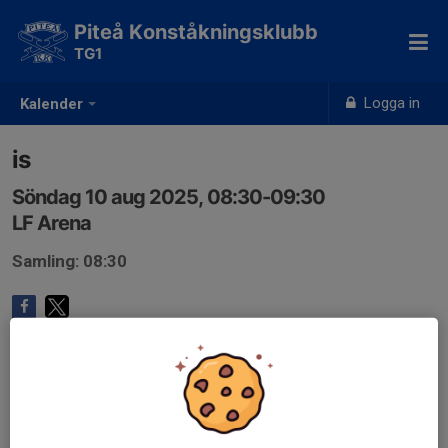
Piteå Konståkningsklubb
TG1
Logga in
Kalender
is
Söndag 10 aug 2025, 08:30-09:30
LF Arena
Samling: 08:30