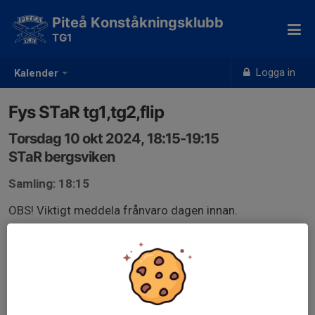
Piteå Konståkningsklubb
TG1
Logga in
Kalender
Fys STaR tg1,tg2,flip
Torsdag 10 okt 2024, 18:15-19:15
STaR bergsviken
Samling: 18:15
OBS! Viktigt meddela frånvaro dagen innan.