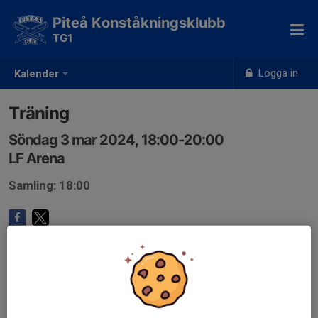
Piteå Konståkningsklubb
TG1
Logga in
Kalender
Träning
Söndag 3 mar 2024, 18:00-20:00
LF Arena
Samling: 18:00