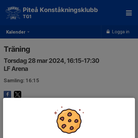
Piteå Konståkningsklubb
TG1
Logga in
Kalender
Träning
Torsdag 28 mar 2024, 16:15-17:30
LF Arena
Samling: 16:15