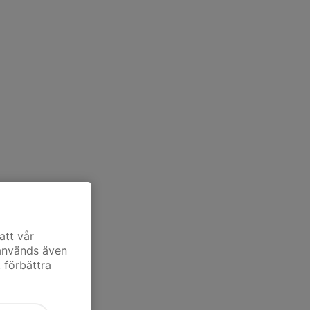
att vår
 används även
t förbättra