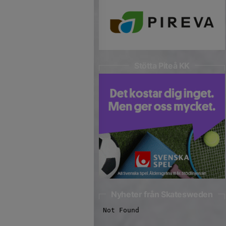
Stötta Piteå KK
Nyheter från Skatesweden