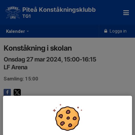
Piteå Konståkningsklubb
TG1
Logga in
Kalender
Konståkning i skolan
Onsdag 27 mar 2024, 15:00-16:15
LF Arena
Samling: 15:00