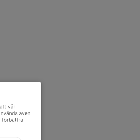
att vår
 används även
t förbättra