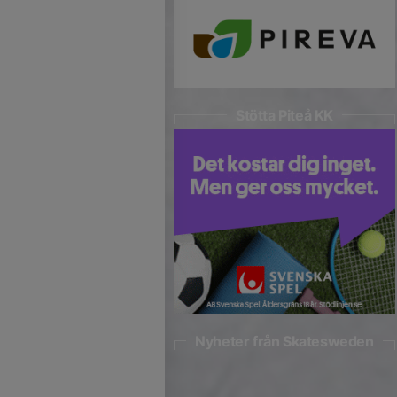
Stötta Piteå KK
Nyheter från Skatesweden