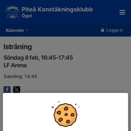
Piteå Konståkningsklubb
Ögel
Logga in
Kalender
Isträning
Söndag 8 feb, 16:45-17:45
LF Arena
Samling: 16:45