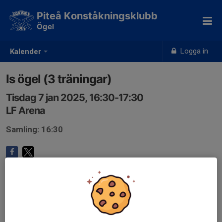
Piteå Konståkningsklubb
Ögel
Logga in
Kalender
Is ögel (3 träningar)
Tisdag 7 jan 2025, 16:30-17:30
LF Arena
Samling: 16:30