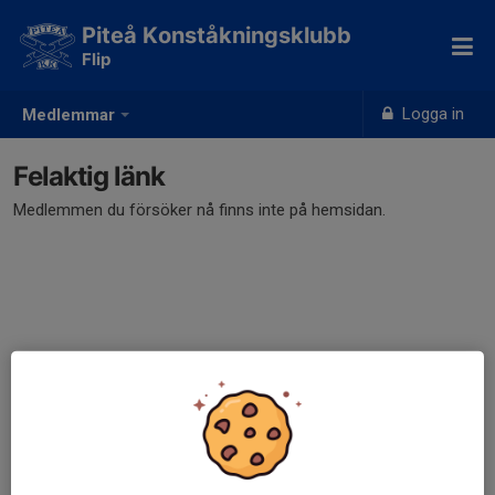
Piteå Konståkningsklubb
Flip
Logga in
Medlemmar
Felaktig länk
Medlemmen du försöker nå finns inte på hemsidan.